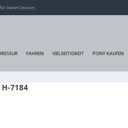
ür Daniel Deusser...
DRESSUR
FAHREN
VIELSEITIGKEIT
PONY KAUFEN
 H-7184