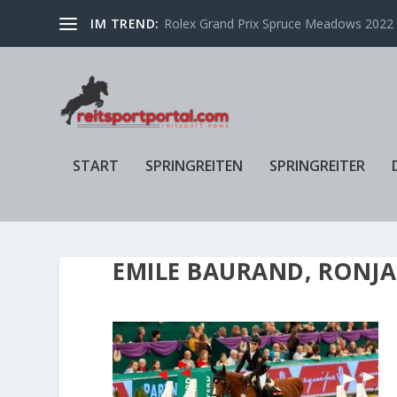
IM TREND:
Rolex Grand Prix Spruce Meadows 2022 f
START
SPRINGREITEN
SPRINGREITER
EMILE BAURAND, RONJA